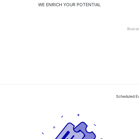
WE ENRICH YOUR POTENTIAL
 FACMED UANL 2025
Inicia tu admisión
STUDY ROOMS MEDSTUDENT
Scheduled E